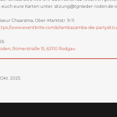
t euch eure Karten unter: sitzung@tgnieder-roden.de o
iseur Chaarsima, Ober-Marktstr. 9-11
ttps://www.eventbrite.com/e/rambazamba-die-partysitzu
26
den, Römerstraße 15, 63110 Rodgau
 Okt. 2025