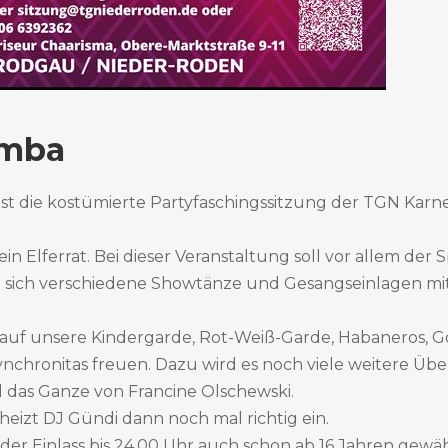
mba
st die kostümierte Partyfaschingssitzung der TGN Karne
in Elferrat. Bei dieser Veranstaltung soll vor allem de
n sich verschiedene Showtänze und Gesangseinlagen m
h auf unsere Kindergarde, Rot-Weiß-Garde, Habaneros,
nchronitas freuen. Dazu wird es noch viele weitere Übe
d das Ganze von Francine Olschewski.
eizt DJ Gündi dann noch mal richtig ein.
d der Einlass bis 24.00 Uhr auch schon ab 16 Jahren gewäh