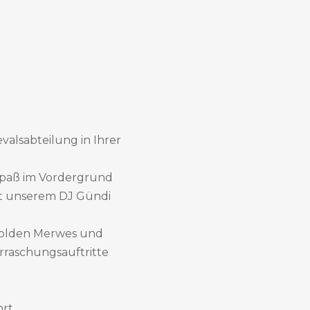
valsabteilung in Ihrer
r Spaß im Vordergrund
it unserem DJ Gündi
 Golden Merwes und
rraschungsauftritte
rt.