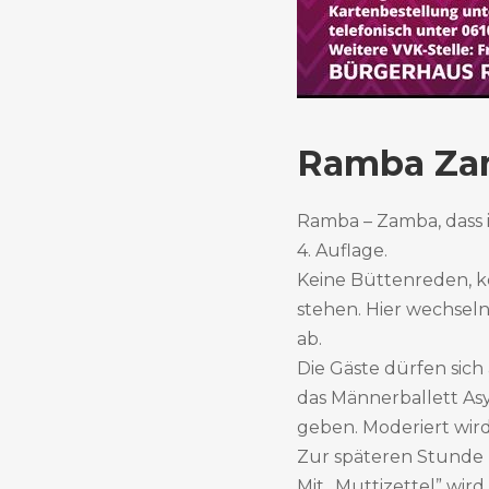
Ramba Za
Ramba – Zamba, dass i
4. Auflage.
Keine Büttenreden, ke
stehen. Hier wechsel
ab.
Die Gäste dürfen sic
das Männerballett Asy
geben. Moderiert wir
Zur späteren Stunde h
Mit ,,Muttizettel” wir