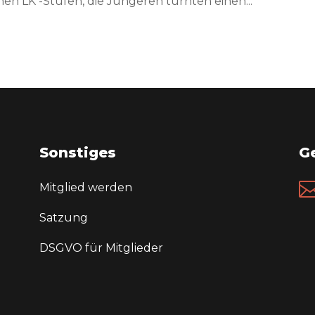
en LK -Stufen, die Jüngeren turnten einen...
Sonstiges
Ge
Mitglied werden
Satzung
DSGVO für Mitglieder