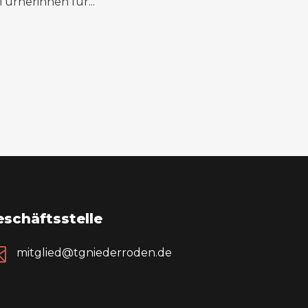
Turnerinnen für...
schäftsstelle

mitglied@tgniederroden.de